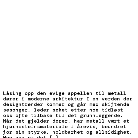
Låsing opp den evige appellen til metall
dører i moderne arkitektur I en verden der
designtrender kommer og går med skiftende
sesonger, leder søket etter noe tidløst
oss ofte tilbake til det grunnleggende.
Når det gjelder dører, har metall vært et
hjørnesteinsmateriale i årevis, beundret
for sin styrke, holdbarhet og allsidighet.
Men hva er det […]