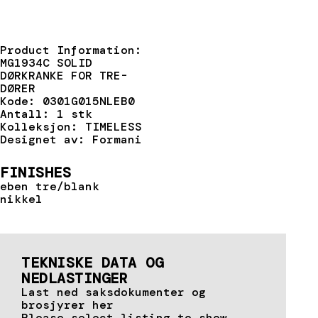
Product Information:
MG1934C SOLID
DØRKRANKE FOR TRE-
DØRER
Kode: 0301G015NLEB0
Antall: 1 stk
Kolleksjon: TIMELESS
Designet av: Formani
FINISHES
eben tre/blank
nikkel
TEKNISKE DATA OG
NEDLASTINGER
Last ned saksdokumenter og
brosjyrer her
Please select listing to show.