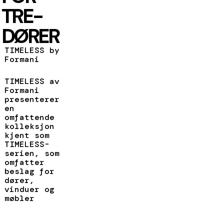
TRE-
DØRER
TIMELESS by
Formani
TIMELESS av
Formani
presenterer
en
omfattende
kolleksjon
kjent som
TIMELESS-
serien, som
omfatter
beslag for
dører,
vinduer og
møbler