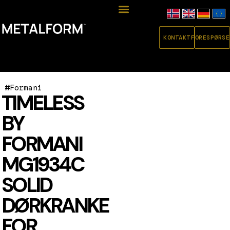
KONTAKT
FORESPØRSE
#
Formani
TIMELESS
BY
FORMANI
MG1934C
SOLID
DØRKRANKE
FOR