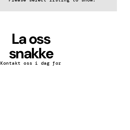
La oss
snakke
Kontakt oss i dag for
å finne ut hvordan
METALFORM™ kan
forvandle din visjon
til en realitet.
KONTAKT