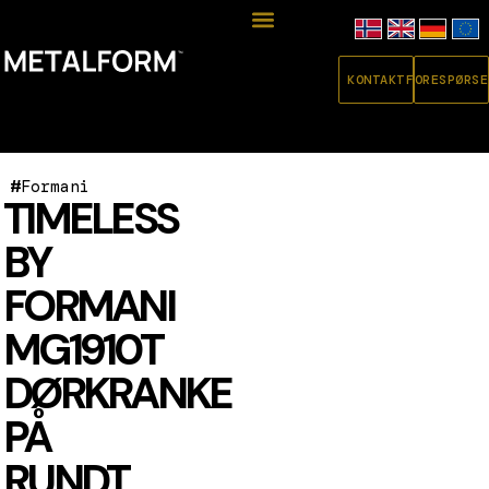
KONTAKT
FORESPØRSE
#
Formani
TIMELESS
BY
FORMANI
MG1910T
DØRKRANKE
PÅ
RUNDT