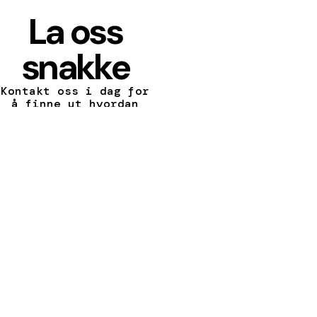
La oss
snakke
Kontakt oss i dag for
å finne ut hvordan
METALFORM™ kan
forvandle din visjon
til en realitet.
KONTAKT