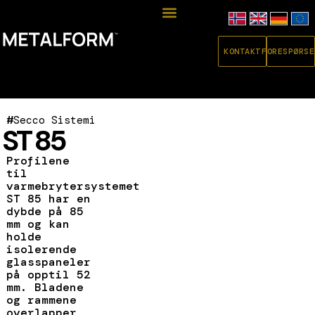
KONTAKT
FORESPØRSE
#
Secco Sistemi
ST 85
Profilene
til
varmebrytersystemet
ST 85 har en
dybde på 85
mm og kan
holde
isolerende
glasspaneler
på opptil 52
mm. Bladene
og rammene
overlapper