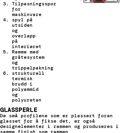
Tilpasningsspor
for
maskinvare
spyl på
utsiden
og
overlapp
på
interiøret
Ramme med
gråtesystem
og
trippelpakning
strukturell
termisk
brudd i
polyammid
og
polyuretan
GLASSPERLE
De små profilene som er plassert foran
glasset for å fikse det, er også
designelementer i rammen og produseres i
samme finish som rammen