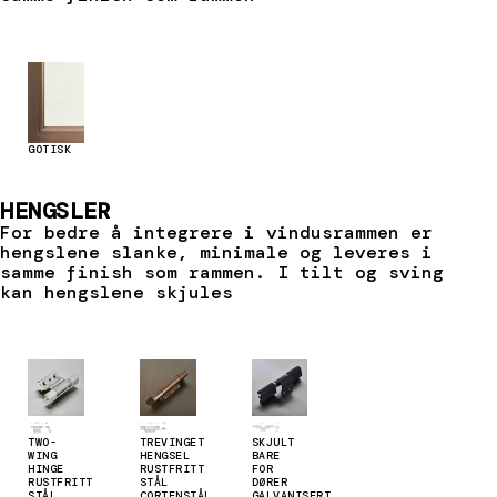
GOTISK
HENGSLER
For bedre å integrere i vindusrammen er
hengslene slanke, minimale og leveres i
samme finish som rammen. I tilt og sving
kan hengslene skjules
TWO-
TREVINGET
SKJULT
WING
HENGSEL
BARE
HINGE
RUSTFRITT
FOR
RUSTFRITT
STÅL
DØRER
STÅL
CORTENSTÅL
GALVANISERT