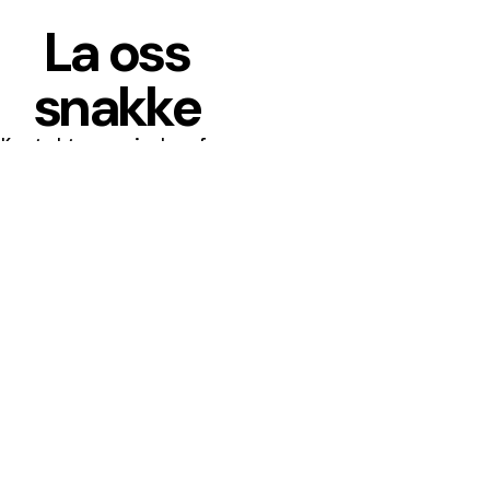
La oss
snakke
Kontakt oss i dag for
å finne ut hvordan
METALFORM™ kan
forvandle din visjon
til en realitet.
KONTAKT