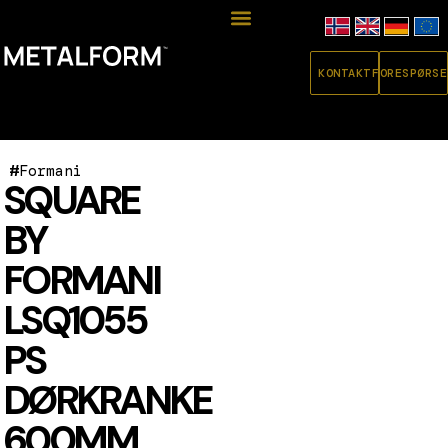
KONTAKT
FORESPØRSE
#
Formani
SQUARE
BY
FORMANI
LSQ1055
PS
DØRKRANKE
600MM