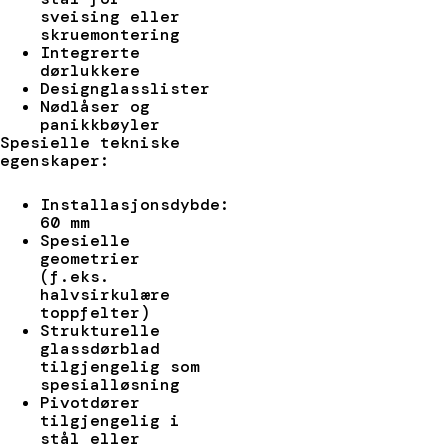
sveising eller
skruemontering
Integrerte
dørlukkere
Designglasslister
Nødlåser og
panikkbøyler
Spesielle tekniske
egenskaper:
Installasjonsdybde:
60 mm
Spesielle
geometrier
(f.eks.
halvsirkulære
toppfelter)
Strukturelle
glassdørblad
tilgjengelig som
spesialløsning
Pivotdører
tilgjengelig i
stål eller