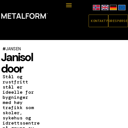
KONTAKT
FORESPØRSE
#
JANSEN
Janisol
door
Stål og
rustfritt
stål er
ideelle for
bygninger
med høy
trafikk som
skoler,
sykehus og
idrettssentre