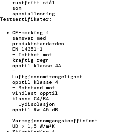
rustfritt stål
som
spesialløsning
Testsertifikater:
CE-merking i
samsvar med
produktstandarden
EN 14351-1
– Tetthet mot
kraftig regn
opptil klasse 4A
–
Luftgjennomtrengelighet
opptil klasse 4
– Motstand mot
vindlast opptil
klasse C4/B4
– Lydisolasjon
opptil Rw 45 dB
–
Varmegjennomgangskoeffisient
UD > 1,5 W/m²K
Skjærbinding i