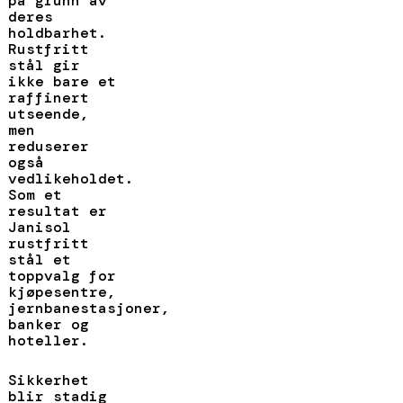
på grunn av
deres
holdbarhet.
Rustfritt
stål gir
ikke bare et
raffinert
utseende,
men
reduserer
også
vedlikeholdet.
Som et
resultat er
Janisol
rustfritt
stål et
toppvalg for
kjøpesentre,
jernbanestasjoner,
banker og
hoteller.
Sikkerhet
blir stadig