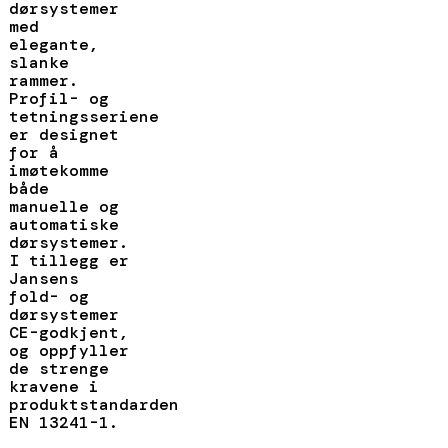
dørsystemer
med
elegante,
slanke
rammer.
Profil- og
tetningsseriene
er designet
for å
imøtekomme
både
manuelle og
automatiske
dørsystemer.
I tillegg er
Jansens
fold- og
dørsystemer
CE-godkjent,
og oppfyller
de strenge
kravene i
produktstandarden
EN 13241-1.