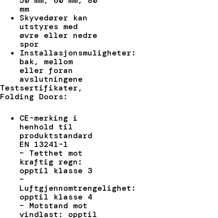
50 mm, 60 mm, 80
mm
Skyvedører kan
utstyres med
øvre eller nedre
spor
Installasjonsmuligheter:
bak, mellom
eller foran
avslutningene
Testsertifikater,
Folding Doors:
CE-merking i
henhold til
produktstandard
EN 13241-1
– Tetthet mot
kraftig regn:
opptil klasse 3
–
Luftgjennomtrengelighet:
opptil klasse 4
– Motstand mot
vindlast: opptil