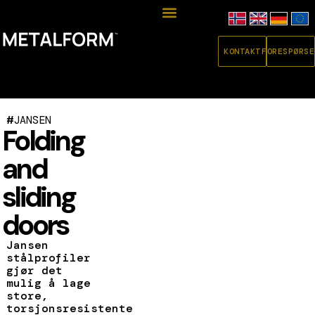
KONTAKT
FORESPØRSE
#
JANSEN
Folding
and
sliding
doors
Jansen
stålprofiler
gjør det
mulig å lage
store,
torsjonsresistente