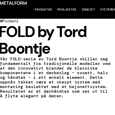
PRODUKTER
PROSJEKTER
INNSIKT
SYSTEME
#
Formani
FOLD by Tord
Boontje
Vår FOLD-serie av Tord Boontje skiller seg
fundamentalt fra tradisjonelle modeller ved
at den innovativt blander de klassiske
komponentene i et dørbeslag – rosett, hals
og håndtak – i ett enkelt element. Dette
oppnås takket være et skarpt system med
montering beslektet med et bajonettsystem.
Resultatet er et dørhåndtak som ser ut til
å flyte elegant på døren.