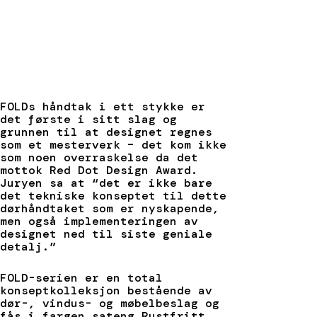
FOLDs håndtak i ett stykke er
det første i sitt slag og
grunnen til at designet regnes
som et mesterverk – det kom ikke
som noen overraskelse da det
mottok Red Dot Design Award.
Juryen sa at “det er ikke bare
det tekniske konseptet til dette
dørhåndtaket som er nyskapende,
men også implementeringen av
designet ned til siste geniale
detalj.”
FOLD-serien er en total
konseptkolleksjon bestående av
dør-, vindus- og møbelbeslag og
fås i fargen sateng Rustfritt