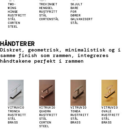
TWO-
TREVINGET
SKJULT
WING
HENGSEL
BARE
HINGE
RUSTFRITT
FOR
RUSTFRITT
STÅL
DØRER
STÅL
CORTENSTÅL
GALVANISERT
CORTEN
STÅL
STEEL
HÅNDTERER
Diskret, geometrisk, minimalistisk og i
samme finish som rammen, integreres
håndtakene perfekt i rammen
VITRUVIO
VITRUVIO
VITRUVIO
VITRUVIO
TRONCA
QUADRA
TONDA
OVALE
RUSTFRITT
RUSTFRITT
RUSTFRITT
RUSTFRITT
STÅL
STÅL
STÅL
STÅL
BRASS
CORTEN
BRASS
BRASS
STEEL