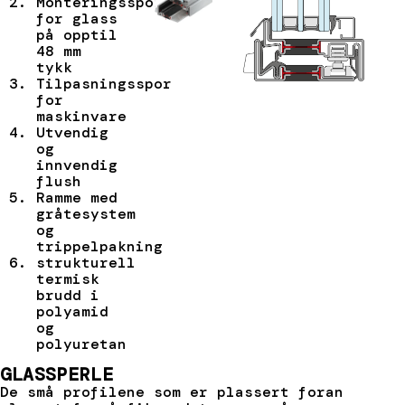
Monteringsspor
for glass
på opptil
48 mm
tykk
Tilpasningsspor
for
maskinvare
Utvendig
og
innvendig
flush
Ramme med
gråtesystem
og
trippelpakning
strukturell
termisk
brudd i
polyamid
og
polyuretan
GLASSPERLE
De små profilene som er plassert foran