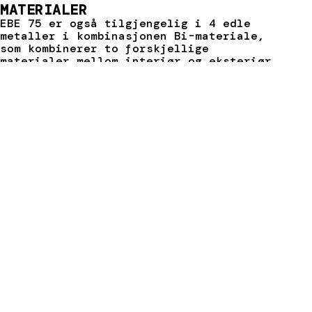
MATERIALER
EBE 75 er også tilgjengelig i 4 edle
metaller i kombinasjonen Bi-materiale,
som kombinerer to forskjellige
materialer mellom interiør og eksteriør
GALVANISERT
RUSTFRITT
CORTENSTÅL
MESSING
STÅL
STÅL
OKSIDERT
NATURLIG
VARNISHED
SCOTCH
BRENT
BRITE
BURNISHED
TEKNISKE DATA OG
NEDLASTINGER
Last ned saksdokumenter og
brosjyrer her