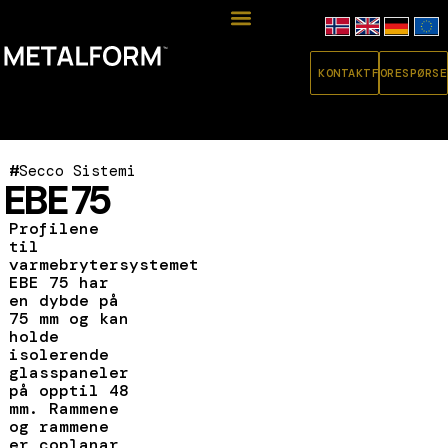
KONTAKT
FORESPØRSE
#
Secco Sistemi
EBE 75
Profilene
til
varmebrytersystemet
EBE 75 har
en dybde på
75 mm og kan
holde
isolerende
glasspaneler
på opptil 48
mm. Rammene
og rammene
er coplanar