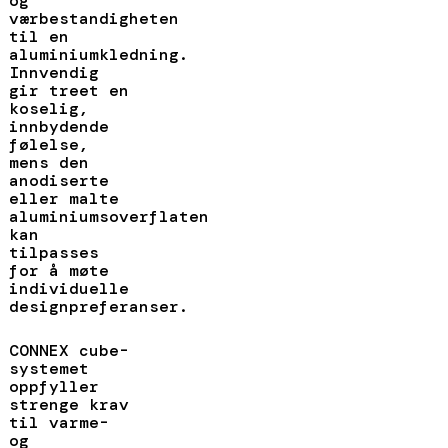
og
værbestandigheten
til en
aluminiumkledning.
Innvendig
gir treet en
koselig,
innbydende
følelse,
mens den
anodiserte
eller malte
aluminiumsoverflaten
kan
tilpasses
for å møte
individuelle
designpreferanser.
CONNEX cube-
systemet
oppfyller
strenge krav
til varme-
og