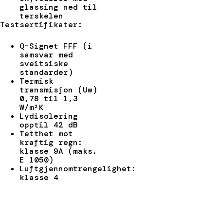
glassing ned til
terskelen
Testsertifikater:
Q-Signet FFF (i
samsvar med
sveitsiske
standarder)
Termisk
transmisjon (Uw)
0,78 til 1,3
W/m²K
Lydisolering
opptil 42 dB
Tetthet mot
kraftig regn:
klasse 9A (maks.
E 1050)
Luftgjennomtrengelighet:
klasse 4
Motstand mot
vindlast: klasse
B3/C3
Innbruddsbeskyttelse