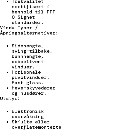
Trekvalitet
sertifisert i
henhold til FFF
Q-Signet-
standarder.
Vindu Typer /
Åpningsalternativer:
Sidehengte,
sving-tilbake,
bunnhengte,
dobbeltvent
vinduer.
Horisonale
pivotvinduer.
Fast glass.
Heve-skyvedører
og husdører.
Utstyr:
Elektronisk
overvåkning
Skjulte eller
overflatemonterte