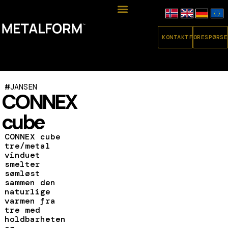
KONTAKT
FORESPØRSE
#
JANSEN
CONNEX
cube
CONNEX cube
tre/metal
vinduet
smelter
sømløst
sammen den
naturlige
varmen fra
tre med
holdbarheten