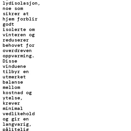
lydisolasjon,
noe som
sikrer at
hjem forblir
godt
isolerte om
vinteren og
reduserer
behovet for
overdreven
oppvarming.
Disse
vinduene
tilbyr en
utmerket
balanse
mellom
kostnad og
ytelse,
krever
minimal
vedlikehold
og gir en
langvarig,
pålitelig