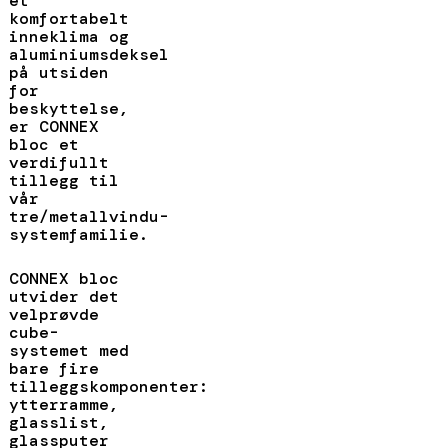
et
komfortabelt
inneklima og
aluminiumsdeksel
på utsiden
for
beskyttelse,
er CONNEX
bloc et
verdifullt
tillegg til
vår
tre/metallvindu-
systemfamilie.
CONNEX bloc
utvider det
velprøvde
cube-
systemet med
bare fire
tilleggskomponenter:
ytterramme,
glasslist,
glassputer