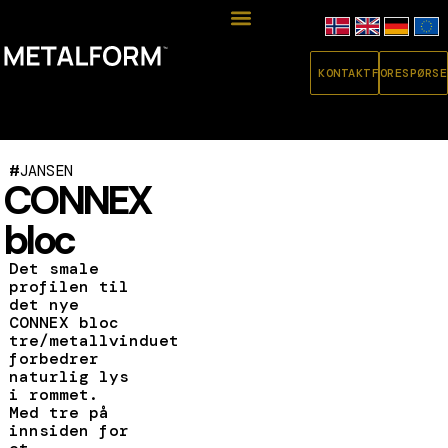
KONTAKT
FORESPØRSE
#
JANSEN
CONNEX
bloc
Det smale
profilen til
det nye
CONNEX bloc
tre/metallvinduet
forbedrer
naturlig lys
i rommet.
Med tre på
innsiden for