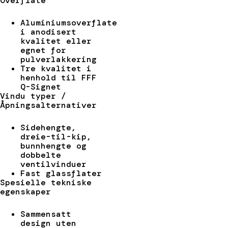
Overflate
Aluminiumsoverflate
i anodisert
kvalitet eller
egnet for
pulverlakkering
Tre kvalitet i
henhold til FFF
Q-Signet
Vindu typer /
Åpningsalternativer
Sidehengte,
dreie-til-kip,
bunnhengte og
dobbelte
ventilvinduer
Fast glassflater
Spesielle tekniske
egenskaper
Sammensatt
design uten