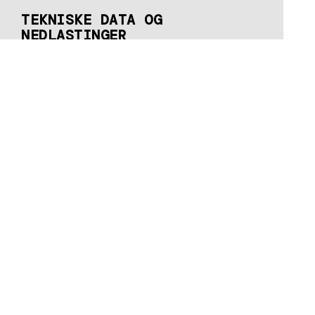
TEKNISKE DATA OG
NEDLASTINGER
Last ned saksdokumenter og
brosjyrer her
Downloads coming soon
La oss
snakke
Kontakt oss i dag for
å finne ut hvordan
METALFORM™ kan
forvandle din visjon
til en realitet.
KONTAKT