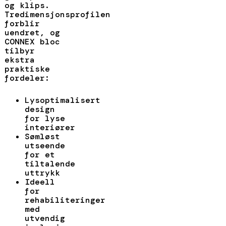
og klips.
Tredimensjonsprofilen
forblir
uendret, og
CONNEX bloc
tilbyr
ekstra
praktiske
fordeler:
Lysoptimalisert
design
for lyse
interiører
Sømløst
utseende
for et
tiltalende
uttrykk
Ideell
for
rehabiliteringer
med
utvendig