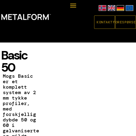
KONTAKT
FORESPØRSE
Basic
50
Mogs Basic
er et
komplett
system av 2
mm tykke
profiler,
med
forskjellig
dybde 50 og
60 i
galvaniserte