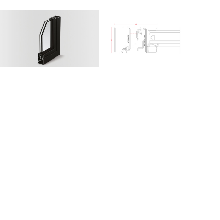
MATERIALER
GALVANISERT
LYST
STÅL
STÅL
TEKNISKE DATA OG