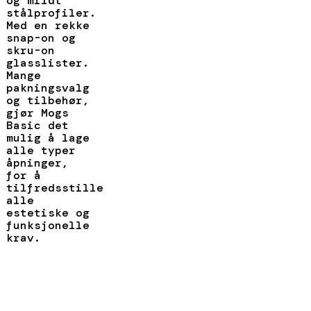
og mildt
stålprofiler.
Med en rekke
snap-on og
skru-on
glasslister.
Mange
pakningsvalg
og tilbehør,
gjør Mogs
Basic det
mulig å lage
alle typer
åpninger,
for å
tilfredsstille
alle
estetiske og
funksjonelle
krav.