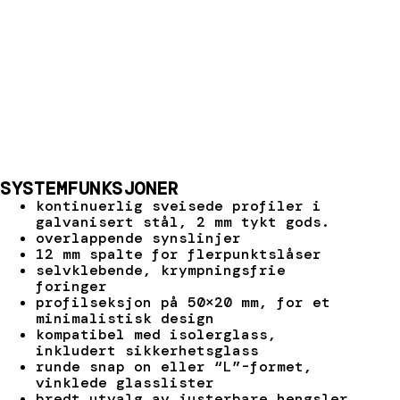
SYSTEMFUNKSJONER
kontinuerlig sveisede profiler i
galvanisert stål, 2 mm tykt gods.
overlappende synslinjer
12 mm spalte for flerpunktslåser
selvklebende, krympningsfrie
foringer
profilseksjon på 50×20 mm, for et
minimalistisk design
kompatibel med isolerglass,
inkludert sikkerhetsglass
runde snap on eller “L”-formet,
vinklede glasslister
bredt utvalg av justerbare hengsler,