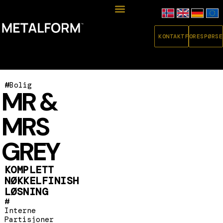
KONTAKT
FORESPØRSE
#
Bolig
MR &
MRS
GREY
KOMPLETT
NØKKELFINISH
LØSNING
#
Interne
Partisjoner