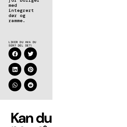
for boliger
med
integrert
dør og
ramme.
LIKER DU HVA DU
SER? DEL DET!
Kan du