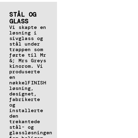
STÅL OG
GLASS
Vi skapte en
løsning i
sivglass og
stål under
trappen som
førte til Mr
&; Mrs Greys
kinorom. Vi
produserte
en
nøkkelFINISH
løsning,
designet,
fabrikerte
og
installerte
den
trekantede
stål- og
glassløsningen