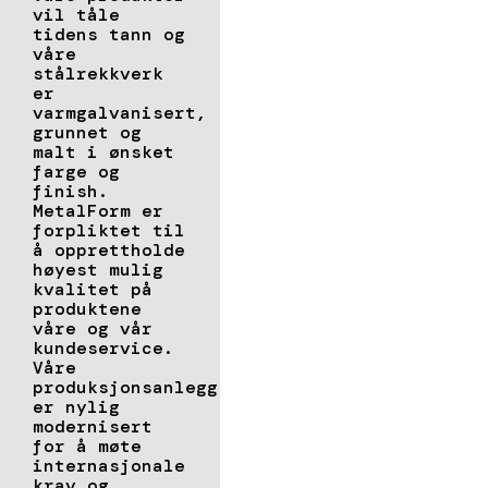
vil tåle
tidens tann og
våre
stålrekkverk
er
varmgalvanisert,
grunnet og
malt i ønsket
farge og
finish.
MetalForm er
forpliktet til
å opprettholde
høyest mulig
kvalitet på
produktene
våre og vår
kundeservice.
Våre
produksjonsanlegg
er nylig
modernisert
for å møte
internasjonale
krav og