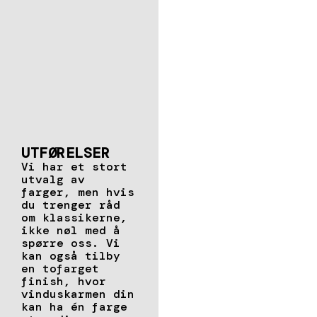
forvitret
stål
RÅ FINISH
Klarlakk
glans,
UTFØRELSER
klarlakk
Vi har et stort
matt,
utvalg av
klarlakk
farger, men hvis
semi-
du trenger råd
transparent
om klassikerne,
med hvilken
ikke nøl med å
som helst
spørre oss. Vi
tone
kan også tilby
en tofarget
finish, hvor
vinduskarmen din
kan ha én farge