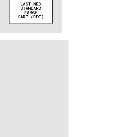
LAST NED
STANDARD
FARGE
KART (PDF)
PULVERLAKK
ELLER
VÅTLAKKERT
Glans, matt,
strukturert
(vintage),
grov tekstur
CORTEN STÅL
Naturlig