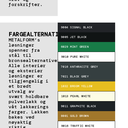
forskrifter.
9004 SIGNAL BLACK
FARGEALTERNATIVER
9005 JET BLACK
METALFORM’s
løsninger
6029 MINT GREEN
spenner fra
stål til
9010 PURE WHITE
bronsealternativer.
Alle interiør
7016 ANTHRACITE GREY
og eksteriør
løsninger er
7021 BLACK GREY
tilgjengelig i
et bredt
1032 BROOM YELLOW
utvalg av
svært holdbare
1013 PEARL WHITE
pulverlakk og
våt lakkerings
9011 GRAPHITE BLACK
farger. Lakken
bakes ved
8001 GOLD BROWN
nøyaktig
9016 TRAFFIC WHITE
riktig