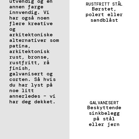
utvendig og en
RUSTFRITT STÅL
annen farge
Børstet,
innvendig. Vi
polert eller
har også noen
sandblåst
flere kreative
og
arkitektoniske
alternativer som
patina,
arkitektonisk
rust, bronse,
ARKITEKTONISK
RUST
rustfritt, rå
Rust
finish,
galvanisert og
corten. Så hvis
du har lyst på
noe litt
annerledes – vi
har deg dekket.
GALVANISERT
Beskyttende
sinkbelegg
på stål
eller jern