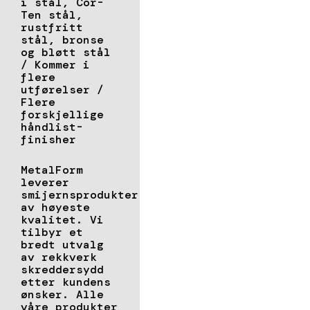
i stål, Cor-
Ten stål,
rustfritt
stål, bronse
og bløtt stål
/ Kommer i
flere
utførelser /
Flere
forskjellige
håndlist-
finisher
MetalForm
leverer
smijernsprodukter
av høyeste
kvalitet. Vi
tilbyr et
bredt utvalg
av rekkverk
skreddersydd
etter kundens
ønsker. Alle
våre produkter