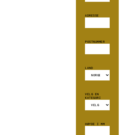
ADRESSE
POSTNUMMER
LAND
VELG EN
KATEGORI
HØYDE I MM