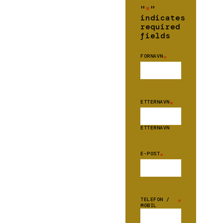
"
*
"
indicates
required
fields
FORNAVN
*
ETTERNAVN
*
ETTERNAVN
E-POST
*
TELEFON /
*
MOBIL