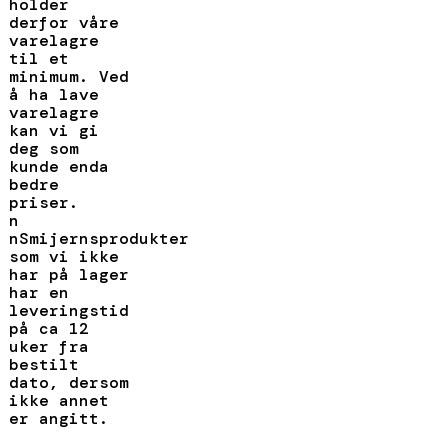
holder
derfor våre
varelagre
til et
minimum. Ved
å ha lave
varelagre
kan vi gi
deg som
kunde enda
bedre
priser.
n
nSmijernsprodukter
som vi ikke
har på lager
har en
leveringstid
på ca 12
uker fra
bestilt
dato, dersom
ikke annet
er angitt.