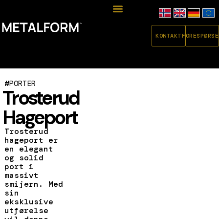
KONTAKT
FORESPØRSE
#
PORTER
Trosterud
Hageport
Trosterud
hageport er
en elegant
og solid
port i
massivt
smijern. Med
sin
eksklusive
utførelse