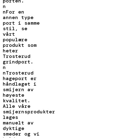
porten.
n
nFor en
annen type
port i samme
stil, se
vårt
populære
produkt som
heter
Trosterud
grindport.
n
nTrosterud
hageport er
håndlaget i
smijern av
høyeste
kvalitet.
Alle våre
smijernsprodukter
lages
manuelt av
dyktige
smeder og vi