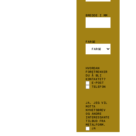
BREDDE I MM
FARGE
HVORDAN
FORETREKKER
DU Å BLI
KONTAKTET?
E-POST
TELEFON
JA, JEG VIL
MOTTA
NYHETSBREV
OG ANDRE
INTERESSANTE
TILBUD FRA
METALFORM.
JA