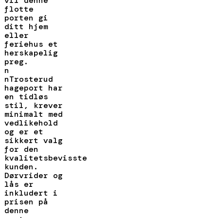
vil denne
flotte
porten gi
ditt hjem
eller
feriehus et
herskapelig
preg.
n
nTrosterud
hageport har
en tidløs
stil, krever
minimalt med
vedlikehold
og er et
sikkert valg
for den
kvalitetsbevisste
kunden.
Dørvrider og
lås er
inkludert i
prisen på
denne