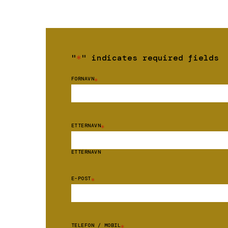
"
*
" indicates required fields
FORNAVN
*
ETTERNAVN
*
ETTERNAVN
E-POST
*
TELEFON / MOBIL
*