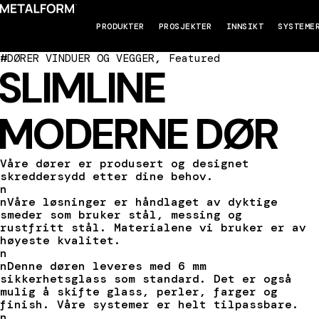
PRODUKTER
PROSJEKTER
INNSIKT
SYSTEME
#
,
DØRER VINDUER OG VEGGER
Featured
SLIMLINE
MODERNE DØR
Våre dører er produsert og designet
skreddersydd etter dine behov.
n
nVåre løsninger er håndlaget av dyktige
smeder som bruker stål, messing og
rustfritt stål. Materialene vi bruker er av
høyeste kvalitet.
n
nDenne døren leveres med 6 mm
sikkerhetsglass som standard. Det er også
mulig å skifte glass, perler, farger og
finish. Våre systemer er helt tilpassbare.
n