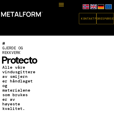
KONTAKT
FORESPØRSE
#
GJERDE OG
REKKVERK
Protecto
Alle våre
vindusgittere
av smijern
er håndlaget
og
materialene
som brukes
er av
høyeste
kvalitet.