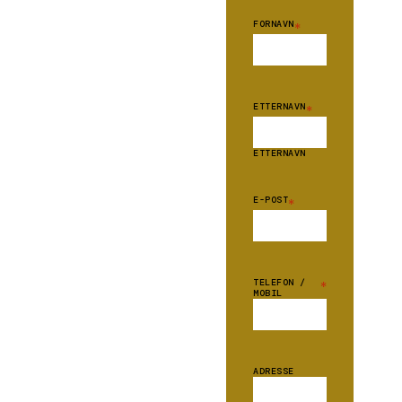
FORNAVN
*
ETTERNAVN
*
ETTERNAVN
E-POST
*
TELEFON /
*
MOBIL
ADRESSE