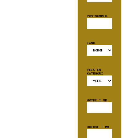
POSTNUMMER
LAND
VELG EN
KATEGORI
HØYDE I MM
BREDDE I MM