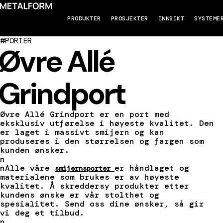
PRODUKTER
PROSJEKTER
INNSIKT
SYSTEME
#
PORTER
Øvre Allé
Grindport
Øvre Allé Grindport er en port med
eksklusiv utførelse i høyeste kvalitet. Den
er laget i massivt smijern og kan
produseres i den størrelsen og fargen som
kunden ønsker.
n
nAlle våre
er håndlaget og
smijernsporter
materialene som brukes er av høyeste
kvalitet. Å skreddersy produkter etter
kundens ønske er vår stolthet og
spesialitet. Send oss dine ønsker, så gir
vi deg et tilbud.
n