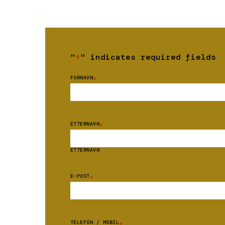
"
*
" indicates required fields
FORNAVN
*
ETTERNAVN
*
ETTERNAVN
E-POST
*
TELEFON / MOBIL
*