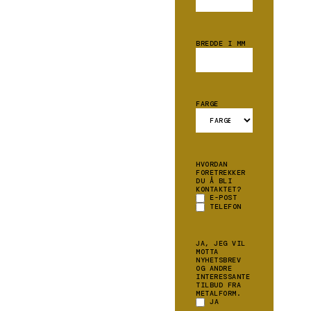
BREDDE I MM
FARGE
HVORDAN
FORETREKKER
DU Å BLI
KONTAKTET?
E-POST
TELEFON
JA, JEG VIL
MOTTA
NYHETSBREV
OG ANDRE
INTERESSANTE
TILBUD FRA
METALFORM.
JA