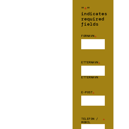
"
*
"
indicates
required
fields
FORNAVN
*
ETTERNAVN
*
ETTERNAVN
E-POST
*
TELEFON /
*
MOBIL