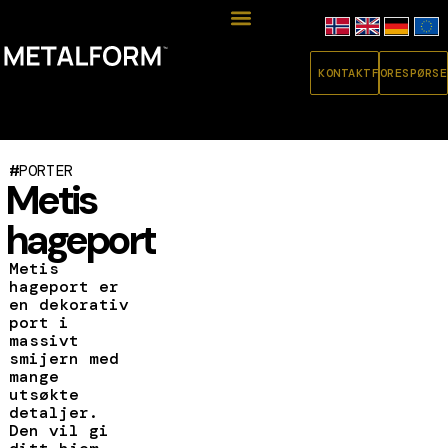
KONTAKT
FORESPØRSE
#
PORTER
Metis
hageport
Metis
hageport er
en dekorativ
port i
massivt
smijern med
mange
utsøkte
detaljer.
Den vil gi