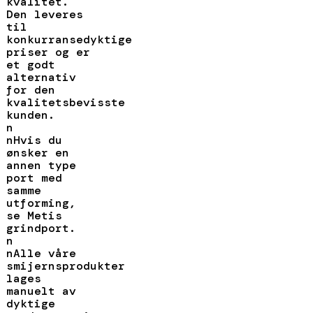
kvalitet.
Den leveres
til
konkurransedyktige
priser og er
et godt
alternativ
for den
kvalitetsbevisste
kunden.
n
nHvis du
ønsker en
annen type
port med
samme
utforming,
se Metis
grindport.
n
nAlle våre
smijernsprodukter
lages
manuelt av
dyktige