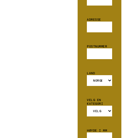
ADRESSE
POSTNUMMER
LAND
VELG EN
KATEGORI
HØYDE I MM