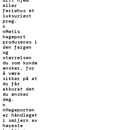
ditt hjem
eller
feriehus et
luksuriøst
preg.
n
nMetis
hageport
produseres i
den fargen
og
størrelsen
du som kunde
ønsker, for
å være
sikker på at
du får
akkurat det
du ønsker
deg.
n
nHageporten
er håndlaget
i smijern av
høyeste