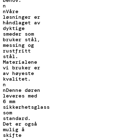
behov.
n
nVåre
løsninger er
håndlaget av
dyktige
smeder som
bruker stål,
messing og
rustfritt
stål.
Materialene
vi bruker er
av høyeste
kvalitet.
n
nDenne døren
leveres med
6 mm
sikkerhetsglass
som
standard.
Det er også
mulig å
skifte