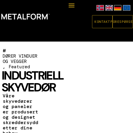
KONTAKT
FORESPØRSE
#
DØRER VINDUER
OG VEGGER
,
Featured
INDUSTRIELL
SKYVEDØR
Våre
skyvedører
og paneler
er produsert
og designet
skreddersydd
etter dine