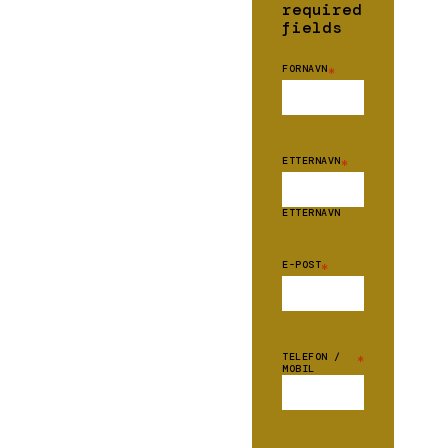
required
fields
FORNAVN
*
ETTERNAVN
*
ETTERNAVN
E-POST
*
TELEFON /
*
MOBIL