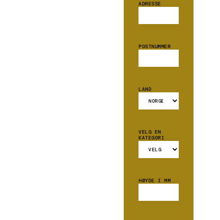
ADRESSE
POSTNUMMER
LAND
VELG EN
KATEGORI
HØYDE I MM