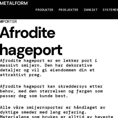
PRODUKTER
PROSJEKTER
INNSIKT
SYSTEME
#
PORTER
Afrodite
hageport
Afrodite hageport er en lekker port i
massivt smijern. Den har dekorative
detaljer og vil gi eiendommen din et
attraktivt preg.
Afrodite hageport kan skreddersys etter
behov, med den størrelsen og fargen som
passer deg som kunde best.
Alle våre smijernsporter er håndlaget av
dyktige smeder med lang erfaring.
Materialene som brukes er alltid av høyeste