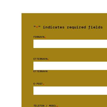
"
*
" indicates required fields
FORNAVN
*
ETTERNAVN
*
ETTERNAVN
E-POST
*
TELEFON / MOBIL
*