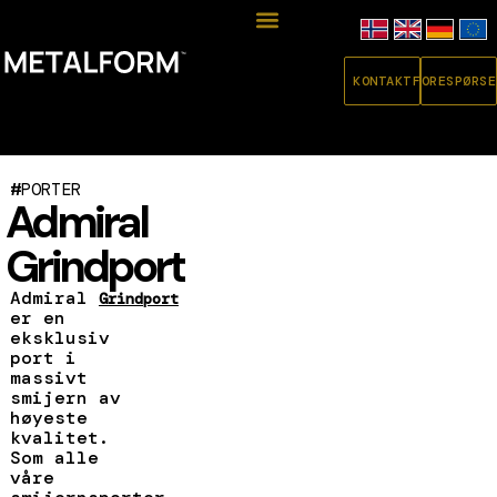
KONTAKT
FORESPØRSE
#
PORTER
Admiral
Grindport
Admiral
Grindport
er en
eksklusiv
port i
massivt
smijern av
høyeste
kvalitet.
Som alle
våre