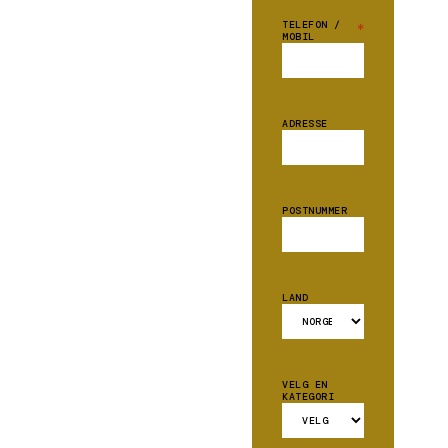
TELEFON /
*
MOBIL
ADRESSE
POSTNUMMER
LAND
VELG EN
KATEGORI