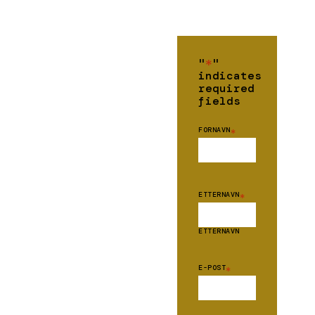
"
*
"
indicates
required
fields
FORNAVN
*
ETTERNAVN
*
ETTERNAVN
E-POST
*