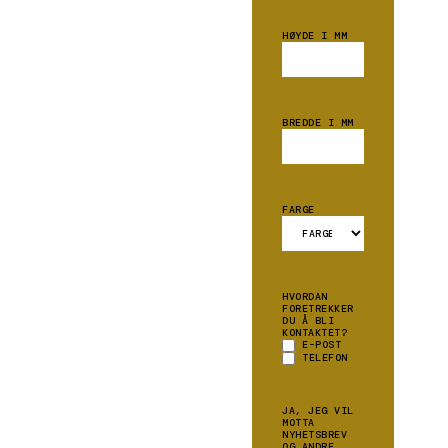
HØYDE I MM
BREDDE I MM
FARGE
HVORDAN
FORETREKKER
DU Å BLI
KONTAKTET?
E-POST
TELEFON
JA, JEG VIL
MOTTA
NYHETSBREV
OG ANDRE