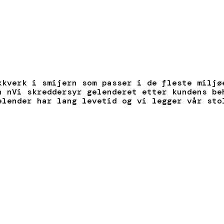
kkverk i smijern som passer i de fleste miljø
n nVi skreddersyr gelenderet etter kundens be
elender har lang levetid og vi legger vår sto