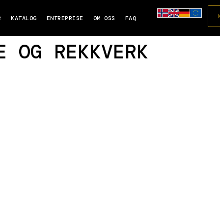
R
KATALOG
ENTREPRISE
OM OSS
FAQ
E OG REKKVERK