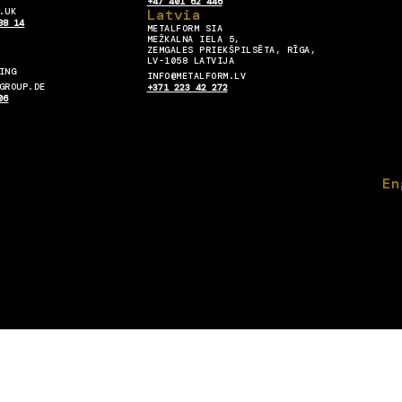
+47 401 62 446
.UK
Latvia
88 14
METALFORM SIA
MEŽKALNA IELA 5,
ZEMGALES PRIEKŠPILSĒTA, RĪGA,
LV-1058 LATVIJA
ING
INFO@METALFORM.LV
GROUP.DE
+371 223 42 272
06
En