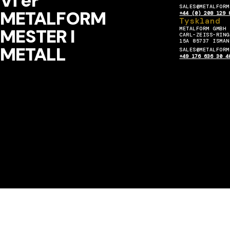
Vi er
SALES@METALFORM
METALFORM
+44 (0) 208 129 
Tyskland
MESTER I
METALFORM GMBH
CARL-ZEISS-RING
15A 85737 ISMAN
METALL
SALES@METALFORM
+49 176 636 30 4