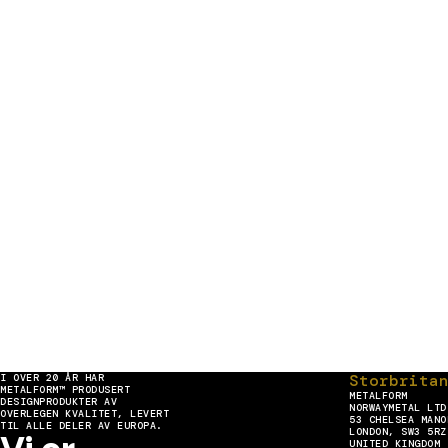
Storbrita
I OVER 20 ÅR HAR
METALFORM™ PRODUSERT
METALFORM
DESIGNPRODUKTER AV
NORWAYMETAL LTD
OVERLEGEN KVALITET, LEVERT
53 CHELSEA MANO
TIL ALLE DELER AV EUROPA.
LONDON, SW3 5RZ
UNITED KINGDOM