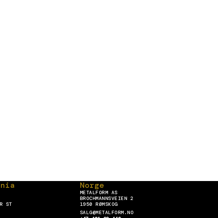
nnia
Norge
METALFORM AS
BROCHMANNSVEIEN 2
R ST
1950 RØMSKOG
SALG@METALFORM.NO