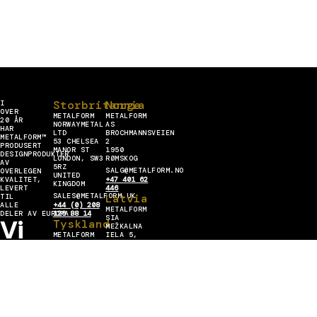
Storbritannia
Norge
I
OVER
METALFORM
METALFORM
20 ÅR
NORWAYMETAL
AS
HAR
LTD
BROCHMANNSVEIEN
METALFORM™
53 CHELSEA
2
PRODUSERT
MANOR ST
1950
DESIGNPRODUKTER
LONDON, SW3
RØMSKOG
AV
5RZ
SALG@METALFORM.NO
OVERLEGEN
UNITED
KVALITET,
+47 401 62
KINGDOM
LEVERT
446
SALES@METALFORM.UK
Latvia
TIL
ALLE
+44 (0) 208
METALFORM
DELER AV EUROPA.
129 88 14
SIA
Vi
Tyskland
MEŽKALNA
METALFORM
IELA 5,
er
GMBH
ZEMGALES
CARL-ZEISS-
PRIEKŠPILSĒTA,
RING
RĪGA,
METALFORM
15A 85737
LV-1058
ISMANING
LATVIJA
SALES@METALFORMGROUP.DE
INFO@METALFORM.LV
MESTER
+49 176 636
+371 223 42
30 406
272