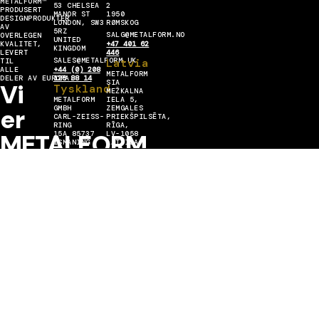
METALFORM™
53 CHELSEA
2
PRODUSERT
MANOR ST
1950
DESIGNPRODUKTER
LONDON, SW3
RØMSKOG
AV
5RZ
SALG@METALFORM.NO
OVERLEGEN
UNITED
KVALITET,
+47 401 62
KINGDOM
LEVERT
446
SALES@METALFORM.UK
Latvia
TIL
ALLE
+44 (0) 208
METALFORM
DELER AV EUROPA.
129 88 14
SIA
Vi
Tyskland
MEŽKALNA
METALFORM
IELA 5,
er
GMBH
ZEMGALES
CARL-ZEISS-
PRIEKŠPILSĒTA,
RING
RĪGA,
METALFORM
15A 85737
LV-1058
ISMANING
LATVIJA
SALES@METALFORMGROUP.DE
INFO@METALFORM.LV
MESTER
+49 176 636
+371 223 42
30 406
272
Engasjer deg med oss
I
METALL