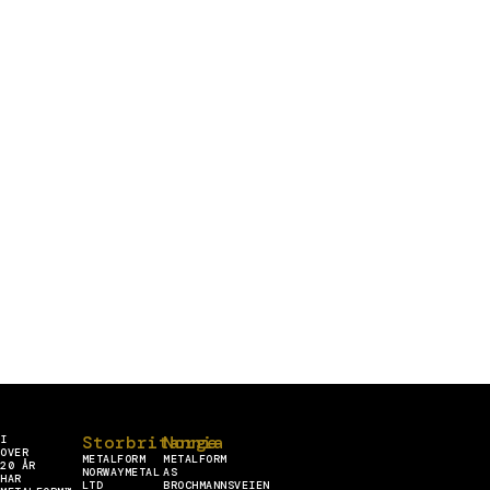
Storbritannia
Norge
I
OVER
METALFORM
METALFORM
20 ÅR
NORWAYMETAL
AS
HAR
LTD
BROCHMANNSVEIEN