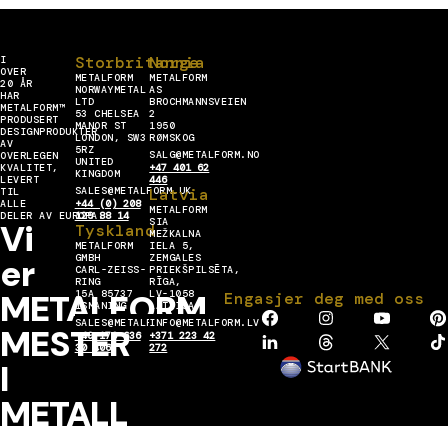
Storbritannia
Norge
I
OVER
METALFORM
METALFORM
20 ÅR
NORWAYMETAL
AS
HAR
LTD
BROCHMANNSVEIEN
METALFORM™
53 CHELSEA
2
PRODUSERT
MANOR ST
1950
DESIGNPRODUKTER
LONDON, SW3
RØMSKOG
AV
5RZ
SALG@METALFORM.NO
OVERLEGEN
UNITED
KVALITET,
+47 401 62
KINGDOM
LEVERT
446
SALES@METALFORM.UK
Latvia
TIL
ALLE
+44 (0) 208
METALFORM
DELER AV EUROPA.
129 88 14
SIA
Vi
Tyskland
MEŽKALNA
METALFORM
IELA 5,
er
GMBH
ZEMGALES
CARL-ZEISS-
PRIEKŠPILSĒTA,
RING
RĪGA,
METALFORM
15A 85737
LV-1058
Engasjer deg med oss
ISMANING
LATVIJA
SALES@METALFORMGROUP.DE
INFO@METALFORM.LV
MESTER
+49 176 636
+371 223 42
30 406
272
I
METALL