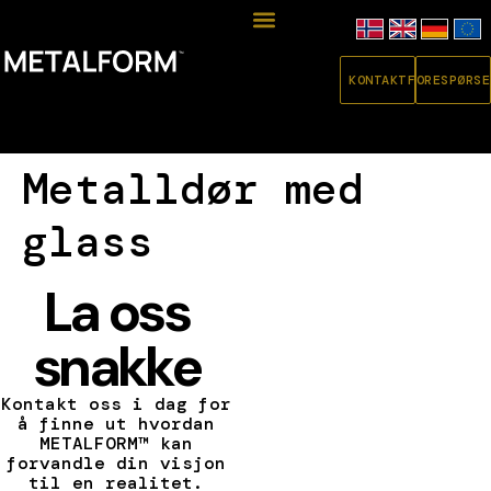
KONTAKT
FORESPØRSE
Metalldør med
glass
La oss
snakke
Kontakt oss i dag for
å finne ut hvordan
METALFORM™ kan
forvandle din visjon
til en realitet.