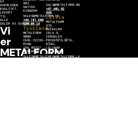
AV
5RZ
SALG@METALFORM.NO
OVERLEGEN
UNITED
KVALITET,
+47 401 62
KINGDOM
LEVERT
446
SALES@METALFORM.UK
Latvia
TIL
ALLE
+44 (0) 208
METALFORM
DELER AV EUROPA.
129 88 14
SIA
Vi
Tyskland
MEŽKALNA
METALFORM
IELA 5,
er
GMBH
ZEMGALES
CARL-ZEISS-
PRIEKŠPILSĒTA,
RING
RĪGA,
METALFORM
15A 85737
LV-1058
ISMANING
LATVIJA
SALES@METALFORMGROUP.DE
INFO@METALFORM.LV
MESTER
+49 176 636
+371 223 42
Engasjer deg med oss
30 406
272
I
METALL