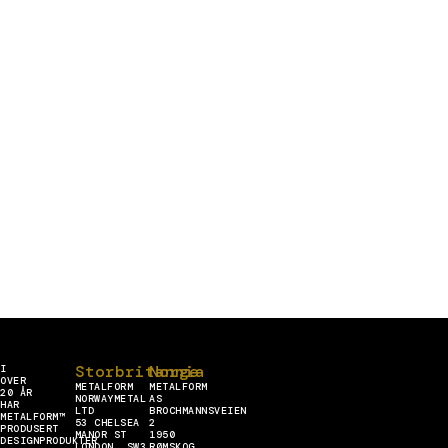
Storbritannia
Norge
I
OVER
METALFORM
METALFORM
20 ÅR
NORWAYMETAL
AS
HAR
LTD
BROCHMANNSVEIEN
METALFORM™
53 CHELSEA
2
PRODUSERT
MANOR ST
1950
DESIGNPRODUKTER
LONDON, SW3
RØMSKOG