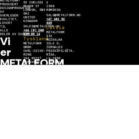
METALFORM™
53 CHELSEA
2
PRODUSERT
MANOR ST
1950
DESIGNPRODUKTER
LONDON, SW3
RØMSKOG
AV
5RZ
SALG@METALFORM.NO
OVERLEGEN
UNITED
KVALITET,
+47 401 62
KINGDOM
LEVERT
446
SALES@METALFORM.UK
Latvia
TIL
ALLE
+44 (0) 208
METALFORM
DELER AV EUROPA.
129 88 14
SIA
Vi
Tyskland
MEŽKALNA
METALFORM
IELA 5,
er
GMBH
ZEMGALES
CARL-ZEISS-
PRIEKŠPILSĒTA,
RING
RĪGA,
METALFORM
15A 85737
LV-1058
ISMANING
LATVIJA
SALES@METALFORMGROUP.DE
INFO@METALFORM.LV
MESTER
+49 176 636
+371 223 42
30 406
272
Engasjer deg med oss
I
METALL