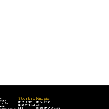
Storbritannia
Norge
I
OVER
METALFORM
METALFORM
20 ÅR
NORWAYMETAL
AS
HAR
LTD
BROCHMANNSVEIEN