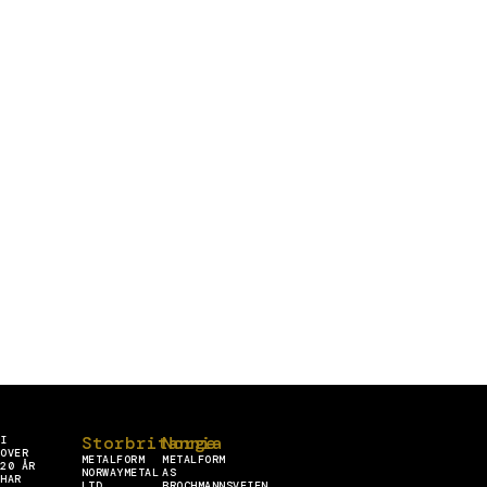
Storbritannia
Norge
I
OVER
METALFORM
METALFORM
20 ÅR
NORWAYMETAL
AS
HAR
LTD
BROCHMANNSVEIEN