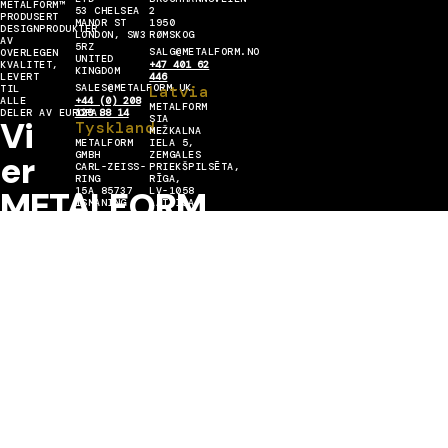
METALFORM™
53 CHELSEA
2
PRODUSERT
MANOR ST
1950
DESIGNPRODUKTER
LONDON, SW3
RØMSKOG
AV
5RZ
SALG@METALFORM.NO
OVERLEGEN
UNITED
KVALITET,
+47 401 62
KINGDOM
LEVERT
446
SALES@METALFORM.UK
Latvia
TIL
ALLE
+44 (0) 208
METALFORM
DELER AV EUROPA.
129 88 14
SIA
Vi
Tyskland
MEŽKALNA
METALFORM
IELA 5,
er
GMBH
ZEMGALES
CARL-ZEISS-
PRIEKŠPILSĒTA,
RING
RĪGA,
METALFORM
15A 85737
LV-1058
ISMANING
LATVIJA
SALES@METALFORMGROUP.DE
INFO@METALFORM.LV
MESTER
+49 176 636
+371 223 42
30 406
272
Engasjer deg med oss
I
METALL