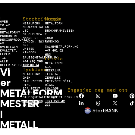
Storbritannia
Norge
I
OVER
METALFORM
METALFORM
20 ÅR
NORWAYMETAL
AS
HAR
LTD
BROCHMANNSVEIEN
METALFORM™
53 CHELSEA
2
PRODUSERT
MANOR ST
1950
DESIGNPRODUKTER
LONDON, SW3
RØMSKOG
AV
5RZ
SALG@METALFORM.NO
OVERLEGEN
UNITED
KVALITET,
+47 401 62
KINGDOM
LEVERT
446
SALES@METALFORM.UK
Latvia
TIL
ALLE
+44 (0) 208
METALFORM
DELER AV EUROPA.
129 88 14
SIA
Vi
Tyskland
MEŽKALNA
METALFORM
IELA 5,
er
GMBH
ZEMGALES
CARL-ZEISS-
PRIEKŠPILSĒTA,
RING
RĪGA,
METALFORM
15A 85737
LV-1058
Engasjer deg med oss
ISMANING
LATVIJA
SALES@METALFORMGROUP.DE
INFO@METALFORM.LV
MESTER
+49 176 636
+371 223 42
30 406
272
I
METALL