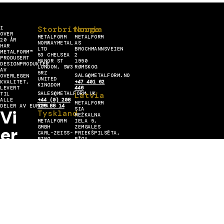
Storbritannia
Norge
I
OVER
METALFORM
METALFORM
20 ÅR
NORWAYMETAL
AS
HAR
LTD
BROCHMANNSVEIEN
METALFORM™
53 CHELSEA
2
PRODUSERT
MANOR ST
1950
DESIGNPRODUKTER
LONDON, SW3
RØMSKOG
AV
5RZ
SALG@METALFORM.NO
OVERLEGEN
UNITED
KVALITET,
+47 401 62
KINGDOM
LEVERT
446
SALES@METALFORM.UK
Latvia
TIL
ALLE
+44 (0) 208
METALFORM
DELER AV EUROPA.
129 88 14
SIA
Vi
Tyskland
MEŽKALNA
METALFORM
IELA 5,
er
GMBH
ZEMGALES
CARL-ZEISS-
PRIEKŠPILSĒTA,
RING
RĪGA,
METALFORM
15A 85737
LV-1058
ISMANING
LATVIJA
SALES@METALFORMGROUP.DE
INFO@METALFORM.LV
MESTER
+49 176 636
+371 223 42
30 406
272
I
Engasjer deg med oss
METALL