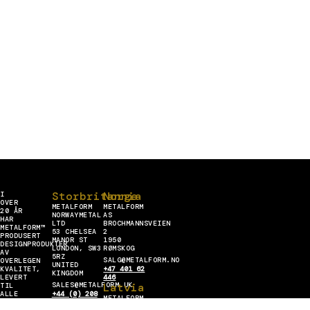
Storbritannia
Norge
I
OVER
METALFORM
METALFORM
20 ÅR
NORWAYMETAL
AS
HAR
LTD
BROCHMANNSVEIEN
METALFORM™
53 CHELSEA
2
PRODUSERT
MANOR ST
1950
DESIGNPRODUKTER
LONDON, SW3
RØMSKOG
AV
5RZ
SALG@METALFORM.NO
OVERLEGEN
UNITED
KVALITET,
+47 401 62
KINGDOM
LEVERT
446
SALES@METALFORM.UK
Latvia
TIL
ALLE
+44 (0) 208
METALFORM
DELER AV EUROPA.
129 88 14
SIA