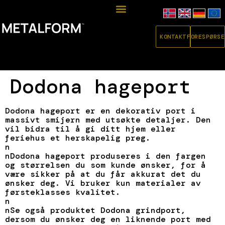
KONTAKT
FORESPØRSE
Dodona hageport
Dodona hageport er en dekorativ port i
massivt smijern med utsøkte detaljer. Den
vil bidra til å gi ditt hjem eller
feriehus et herskapelig preg.
n
nDodona hageport produseres i den fargen
og størrelsen du som kunde ønsker, for å
være sikker på at du får akkurat det du
ønsker deg. Vi bruker kun materialer av
førsteklasses kvalitet.
n
nSe også produktet Dodona grindport,
dersom du ønsker deg en liknende port med