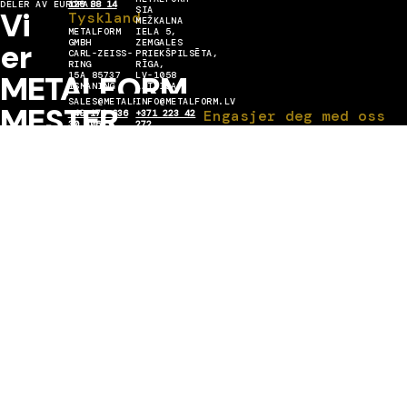
DELER AV EUROPA.
129 88 14
SIA
Vi
Tyskland
MEŽKALNA
METALFORM
IELA 5,
er
GMBH
ZEMGALES
CARL-ZEISS-
PRIEKŠPILSĒTA,
RING
RĪGA,
METALFORM
15A 85737
LV-1058
ISMANING
LATVIJA
SALES@METALFORMGROUP.DE
INFO@METALFORM.LV
MESTER
Engasjer deg med oss
+49 176 636
+371 223 42
30 406
272
I
METALL