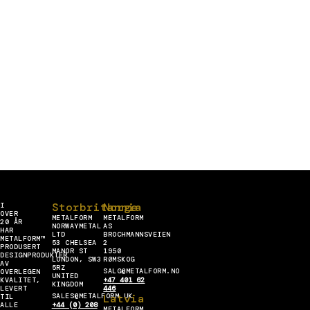
Storbritannia
Norge
I
OVER
METALFORM
METALFORM
20 ÅR
NORWAYMETAL
AS
HAR
LTD
BROCHMANNSVEIEN
METALFORM™
53 CHELSEA
2
PRODUSERT
MANOR ST
1950
DESIGNPRODUKTER
LONDON, SW3
RØMSKOG
AV
5RZ
SALG@METALFORM.NO
OVERLEGEN
UNITED
KVALITET,
+47 401 62
KINGDOM
LEVERT
446
SALES@METALFORM.UK
Latvia
TIL
ALLE
+44 (0) 208
METALFORM