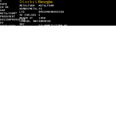
Storbritannia
Norge
I
OVER
METALFORM
METALFORM
20 ÅR
NORWAYMETAL
AS
HAR
LTD
BROCHMANNSVEIEN
METALFORM™
53 CHELSEA
2
PRODUSERT
MANOR ST
1950
DESIGNPRODUKTER
LONDON, SW3
RØMSKOG
AV
5RZ
SALG@METALFORM.NO
OVERLEGEN
UNITED
KVALITET,
+47 401 62
KINGDOM
LEVERT
446
SALES@METALFORM.UK
Latvia
TIL
ALLE
+44 (0) 208
METALFORM
DELER AV EUROPA.
129 88 14
SIA
Vi
Tyskland
MEŽKALNA
METALFORM
IELA 5,
er
GMBH
ZEMGALES
CARL-ZEISS-
PRIEKŠPILSĒTA,
RING
RĪGA,
METALFORM
15A 85737
LV-1058
ISMANING
LATVIJA
SALES@METALFORMGROUP.DE
INFO@METALFORM.LV
MESTER
+49 176 636
+371 223 42
30 406
272
I
METALL
Engasjer deg med oss